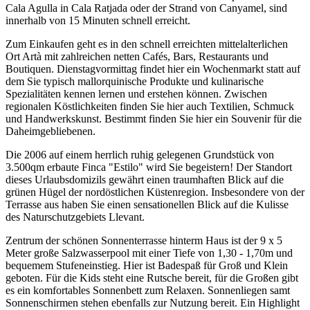
Cala Agulla in Cala Ratjada oder der Strand von Canyamel, sind
innerhalb von 15 Minuten schnell erreicht.
Zum Einkaufen geht es in den schnell erreichten mittelalterlichen
Ort Artà mit zahlreichen netten Cafés, Bars, Restaurants und
Boutiquen. Dienstagvormittag findet hier ein Wochenmarkt statt auf
dem Sie typisch mallorquinische Produkte und kulinarische
Spezialitäten kennen lernen und erstehen können. Zwischen
regionalen Köstlichkeiten finden Sie hier auch Textilien, Schmuck
und Handwerkskunst. Bestimmt finden Sie hier ein Souvenir für die
Daheimgebliebenen.
Die 2006 auf einem herrlich ruhig gelegenen Grundstück von
3.500qm erbaute Finca "Estilo" wird Sie begeistern! Der Standort
dieses Urlaubsdomizils gewährt einen traumhaften Blick auf die
grünen Hügel der nordöstlichen Küstenregion. Insbesondere von der
Terrasse aus haben Sie einen sensationellen Blick auf die Kulisse
des Naturschutzgebiets Llevant.
Zentrum der schönen Sonnenterrasse hinterm Haus ist der 9 x 5
Meter große Salzwasserpool mit einer Tiefe von 1,30 - 1,70m und
bequemem Stufeneinstieg. Hier ist Badespaß für Groß und Klein
geboten. Für die Kids steht eine Rutsche bereit, für die Großen gibt
es ein komfortables Sonnenbett zum Relaxen. Sonnenliegen samt
Sonnenschirmen stehen ebenfalls zur Nutzung bereit. Ein Highlight