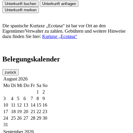
Unterkunft buchen
Unterkunft anfragen
Unterkunft merken
Die spanische Kurtaxe „Ecotasa“ ist bar vor Ort an den
Eigentümer/Verwalter zu zahlen. Gebühren und weitere Hinweise
dazu finden Sie hier:
Kurtaxe „Ecotasa“
Belegungskalender
zurück
August
2026
Mo
Di
Mi
Do
Fr
Sa
So
1
2
3
4
5
6
7
8
9
10
11
12
13
14
15
16
17
18
19
20
21
22
23
24
25
26
27
28
29
30
31
September
2026