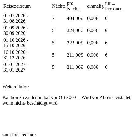
pro
für ...
Reisezeitraum
Nächte
einmalig
Nacht
Personen
01.07.2026 -
7
404,00€
0,00€
6
31.08.2026
01.09.2026 -
5
323,00€
0,00€
6
30.09.2026
01.10.2026 -
5
323,00€
0,00€
6
15.10.2026
16.10.2026 -
5
211,00€
0,00€
6
31.12.2026
01.01.2027 -
5
211,00€
0,00€
6
31.01.2027
Weitere Infos:
Kaution zu zahlen in bar vor Ort 300 € - Wird vor Abreise erstattet,
wenn nichts beschädigt wird
zum Preisrechner