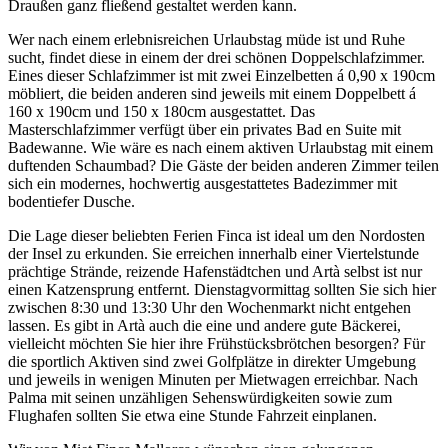
Draußen ganz fließend gestaltet werden kann.
Wer nach einem erlebnisreichen Urlaubstag müde ist und Ruhe
sucht, findet diese in einem der drei schönen Doppelschlafzimmer.
Eines dieser Schlafzimmer ist mit zwei Einzelbetten á 0,90 x 190cm
möbliert, die beiden anderen sind jeweils mit einem Doppelbett á
160 x 190cm und 150 x 180cm ausgestattet. Das
Masterschlafzimmer verfügt über ein privates Bad en Suite mit
Badewanne. Wie wäre es nach einem aktiven Urlaubstag mit einem
duftenden Schaumbad? Die Gäste der beiden anderen Zimmer teilen
sich ein modernes, hochwertig ausgestattetes Badezimmer mit
bodentiefer Dusche.
Die Lage dieser beliebten Ferien Finca ist ideal um den Nordosten
der Insel zu erkunden. Sie erreichen innerhalb einer Viertelstunde
prächtige Strände, reizende Hafenstädtchen und Artà selbst ist nur
einen Katzensprung entfernt. Dienstagvormittag sollten Sie sich hier
zwischen 8:30 und 13:30 Uhr den Wochenmarkt nicht entgehen
lassen. Es gibt in Artà auch die eine und andere gute Bäckerei,
vielleicht möchten Sie hier ihre Frühstücksbrötchen besorgen? Für
die sportlich Aktiven sind zwei Golfplätze in direkter Umgebung
und jeweils in wenigen Minuten per Mietwagen erreichbar. Nach
Palma mit seinen unzähligen Sehenswürdigkeiten sowie zum
Flughafen sollten Sie etwa eine Stunde Fahrzeit einplanen.