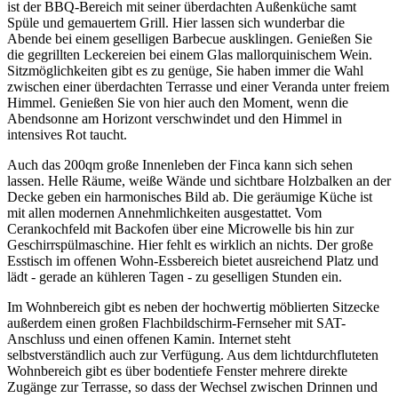
ist der BBQ-Bereich mit seiner überdachten Außenküche samt
Spüle und gemauertem Grill. Hier lassen sich wunderbar die
Abende bei einem geselligen Barbecue ausklingen. Genießen Sie
die gegrillten Leckereien bei einem Glas mallorquinischem Wein.
Sitzmöglichkeiten gibt es zu genüge, Sie haben immer die Wahl
zwischen einer überdachten Terrasse und einer Veranda unter freiem
Himmel. Genießen Sie von hier auch den Moment, wenn die
Abendsonne am Horizont verschwindet und den Himmel in
intensives Rot taucht.
Auch das 200qm große Innenleben der Finca kann sich sehen
lassen. Helle Räume, weiße Wände und sichtbare Holzbalken an der
Decke geben ein harmonisches Bild ab. Die geräumige Küche ist
mit allen modernen Annehmlichkeiten ausgestattet. Vom
Cerankochfeld mit Backofen über eine Microwelle bis hin zur
Geschirrspülmaschine. Hier fehlt es wirklich an nichts. Der große
Esstisch im offenen Wohn-Essbereich bietet ausreichend Platz und
lädt - gerade an kühleren Tagen - zu geselligen Stunden ein.
Im Wohnbereich gibt es neben der hochwertig möblierten Sitzecke
außerdem einen großen Flachbildschirm-Fernseher mit SAT-
Anschluss und einen offenen Kamin. Internet steht
selbstverständlich auch zur Verfügung. Aus dem lichtdurchfluteten
Wohnbereich gibt es über bodentiefe Fenster mehrere direkte
Zugänge zur Terrasse, so dass der Wechsel zwischen Drinnen und