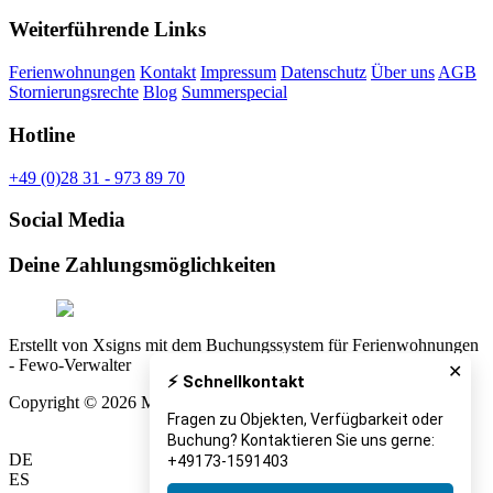
Weiterführende Links
Ferienwohnungen
Kontakt
Impressum
Datenschutz
Über uns
AGB
Stornierungsrechte
Blog
Summerspecial
Hotline
+49 (0)28 31 - 973 89 70
Social Media
Deine Zahlungsmöglichkeiten
Erstellt von Xsigns mit dem Buchungssystem für Ferienwohnungen
- Fewo-Verwalter
✕
⚡ Schnellkontakt
Copyright © 2026 Miet Finca Mallorca
Fragen zu Objekten, Verfügbarkeit oder
Buchung? Kontaktieren Sie uns gerne:
DE
+49173-1591403
ES