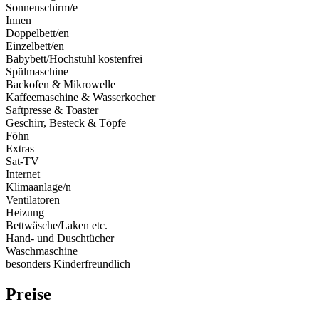
Sonnenschirm/e
Innen
Doppelbett/en
Einzelbett/en
Babybett/Hochstuhl kostenfrei
Spülmaschine
Backofen & Mikrowelle
Kaffeemaschine & Wasserkocher
Saftpresse & Toaster
Geschirr, Besteck & Töpfe
Föhn
Extras
Sat-TV
Internet
Klimaanlage/n
Ventilatoren
Heizung
Bettwäsche/Laken etc.
Hand- und Duschtücher
Waschmaschine
besonders Kinderfreundlich
Preise