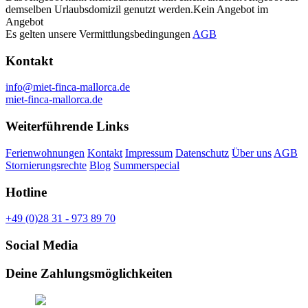
demselben Urlaubsdomizil genutzt werden.Kein Angebot im
Angebot
Es gelten unsere Vermittlungsbedingungen
AGB
Kontakt
info@miet-finca-mallorca.de
miet-finca-mallorca.de
Weiterführende Links
Ferienwohnungen
Kontakt
Impressum
Datenschutz
Über uns
AGB
Stornierungsrechte
Blog
Summerspecial
Hotline
+49 (0)28 31 - 973 89 70
Social Media
Deine Zahlungsmöglichkeiten