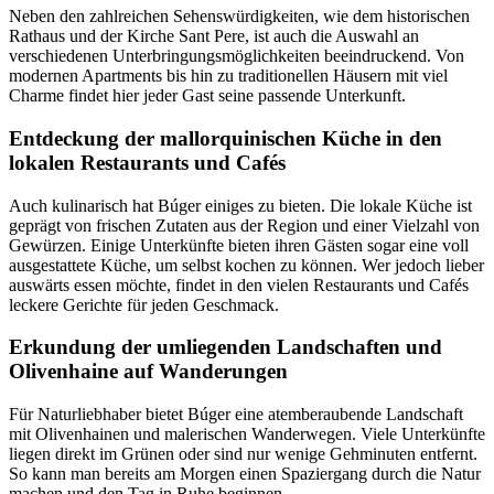
Neben den zahlreichen Sehenswürdigkeiten, wie dem historischen
Rathaus und der Kirche Sant Pere, ist auch die Auswahl an
verschiedenen Unterbringungsmöglichkeiten beeindruckend. Von
modernen Apartments bis hin zu traditionellen Häusern mit viel
Charme findet hier jeder Gast seine passende Unterkunft.
Entdeckung der mallorquinischen Küche in den
lokalen Restaurants und Cafés
Auch kulinarisch hat Búger einiges zu bieten. Die lokale Küche ist
geprägt von frischen Zutaten aus der Region und einer Vielzahl von
Gewürzen. Einige Unterkünfte bieten ihren Gästen sogar eine voll
ausgestattete Küche, um selbst kochen zu können. Wer jedoch lieber
auswärts essen möchte, findet in den vielen Restaurants und Cafés
leckere Gerichte für jeden Geschmack.
Erkundung der umliegenden Landschaften und
Olivenhaine auf Wanderungen
Für Naturliebhaber bietet Búger eine atemberaubende Landschaft
mit Olivenhainen und malerischen Wanderwegen. Viele Unterkünfte
liegen direkt im Grünen oder sind nur wenige Gehminuten entfernt.
So kann man bereits am Morgen einen Spaziergang durch die Natur
machen und den Tag in Ruhe beginnen.