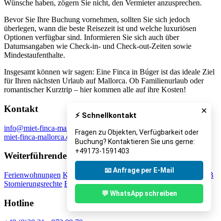
Wünsche haben, zögern Sie nicht, den Vermieter anzusprechen.
Bevor Sie Ihre Buchung vornehmen, sollten Sie sich jedoch
überlegen, wann die beste Reisezeit ist und welche luxuriösen
Optionen verfügbar sind. Informieren Sie sich auch über
Datumsangaben wie Check-in- und Check-out-Zeiten sowie
Mindestaufenthalte.
Insgesamt können wir sagen: Eine Finca in Búger ist das ideale Ziel
für Ihren nächsten Urlaub auf Mallorca. Ob Familienurlaub oder
romantischer Kurztrip – hier kommen alle auf ihre Kosten!
Kontakt
✕
⚡ Schnellkontakt
info@miet-finca-mallorca.de
Fragen zu Objekten, Verfügbarkeit oder
miet-finca-mallorca.de
Buchung? Kontaktieren Sie uns gerne:
+49173-1591403
Weiterführende Links
📧 Anfrage per E-Mail
Ferienwohnungen
Kontakt
Impressum
Datenschutz
Über uns
AGB
Stornierungsrechte
Blog
Summerspecial
💬 WhatsApp schreiben
Hotline