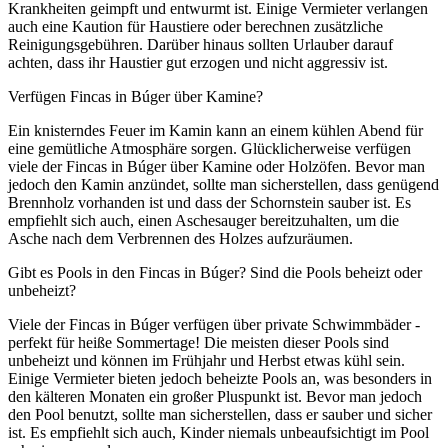
Krankheiten geimpft und entwurmt ist. Einige Vermieter verlangen
auch eine Kaution für Haustiere oder berechnen zusätzliche
Reinigungsgebühren. Darüber hinaus sollten Urlauber darauf
achten, dass ihr Haustier gut erzogen und nicht aggressiv ist.
Verfügen Fincas in Búger über Kamine?
Ein knisterndes Feuer im Kamin kann an einem kühlen Abend für
eine gemütliche Atmosphäre sorgen. Glücklicherweise verfügen
viele der Fincas in Búger über Kamine oder Holzöfen. Bevor man
jedoch den Kamin anzündet, sollte man sicherstellen, dass genügend
Brennholz vorhanden ist und dass der Schornstein sauber ist. Es
empfiehlt sich auch, einen Aschesauger bereitzuhalten, um die
Asche nach dem Verbrennen des Holzes aufzuräumen.
Gibt es Pools in den Fincas in Búger? Sind die Pools beheizt oder
unbeheizt?
Viele der Fincas in Búger verfügen über private Schwimmbäder -
perfekt für heiße Sommertage! Die meisten dieser Pools sind
unbeheizt und können im Frühjahr und Herbst etwas kühl sein.
Einige Vermieter bieten jedoch beheizte Pools an, was besonders in
den kälteren Monaten ein großer Pluspunkt ist. Bevor man jedoch
den Pool benutzt, sollte man sicherstellen, dass er sauber und sicher
ist. Es empfiehlt sich auch, Kinder niemals unbeaufsichtigt im Pool