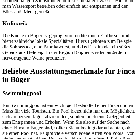
kilometerlangen Sandstränden und kristallklarem Wasser. Hier kann
man Wassersport betreiben oder einfach nur entspannen und den
Blick aufs Meer genießen.
Kulinarik
Die Küche in Búger ist geprägt von mediterranen Einflüssen und
bietet zahlreiche lokale Spezialitäten. Hierzu gehören zum Beispiel
die Sobrassada, eine Paprikawurst, und das Ensaimada, ein süßes
Gebäck aus Hefeteig. In der Region Raiguer werden außerdem
hervorragende Weine produziert.
Beliebte Ausstattungsmerkmale für Finca
in Búger
Swimmingpool
Ein Swimmingpool ist ein wichtiger Bestandteil einer Finca und ein
Muss für viele Touristen. Ein Pool bietet nicht nur eine Möglichkeit,
sich an heißen Tagen abzukühlen, sondern auch eine Gelegenheit
zum Entspannen und Erholen. Wenn Sie also auf der Suche nach
einer Finca in Búger sind, sollten Sie unbedingt darauf achten, ob
sie einen Pool hat. Es gibt viele verschiedene Arten von Pools - von
einfachen rechteckigen Becken bis hin zu luxuriösen Infinity-Pools