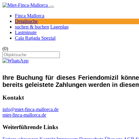
Finca Mallorca
Detailsuche
suchen & buchen
Lageplan
Lastminute
Cala Ratjada Spezial
(0)
Ihre Buchung für dieses Feriendomizil könn
bereits geleistete Zahlungen werden in diesem
Kontakt
info@miet-finca-mallorca.de
miet-finca-mallorca.de
Weiterführende Links