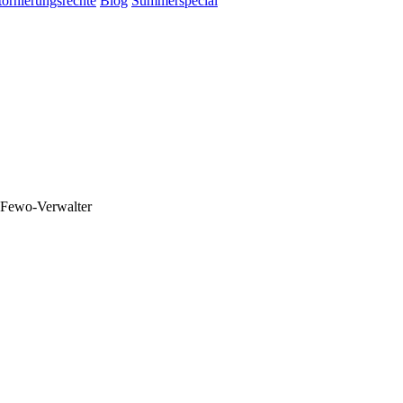
tornierungsrechte
Blog
Summerspecial
 Fewo-Verwalter