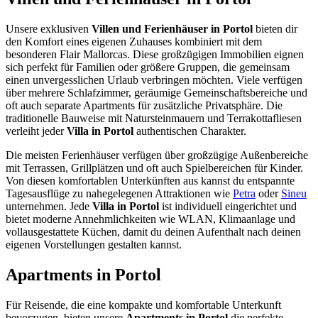
Unsere exklusiven
Villen und Ferienhäuser in Portol
bieten dir
den Komfort eines eigenen Zuhauses kombiniert mit dem
besonderen Flair Mallorcas. Diese großzügigen Immobilien eignen
sich perfekt für Familien oder größere Gruppen, die gemeinsam
einen unvergesslichen Urlaub verbringen möchten. Viele verfügen
über mehrere Schlafzimmer, geräumige Gemeinschaftsbereiche und
oft auch separate Apartments für zusätzliche Privatsphäre. Die
traditionelle Bauweise mit Natursteinmauern und Terrakottafliesen
verleiht jeder
Villa in Portol
authentischen Charakter.
Die meisten Ferienhäuser verfügen über großzügige Außenbereiche
mit Terrassen, Grillplätzen und oft auch Spielbereichen für Kinder.
Von diesen komfortablen Unterkünften aus kannst du entspannte
Tagesausflüge zu nahegelegenen Attraktionen wie
Petra
oder
Sineu
unternehmen. Jede
Villa in Portol
ist individuell eingerichtet und
bietet moderne Annehmlichkeiten wie WLAN, Klimaanlage und
vollausgestattete Küchen, damit du deinen Aufenthalt nach deinen
eigenen Vorstellungen gestalten kannst.
Apartments in Portol
Für Reisende, die eine kompakte und komfortable Unterkunft
bevorzugen, bieten unsere
Apartments in Portol
die perfekte