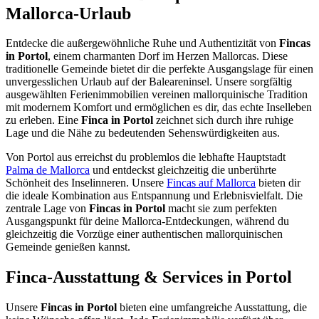
Mallorca-Urlaub
Entdecke die außergewöhnliche Ruhe und Authentizität von
Fincas
in Portol
, einem charmanten Dorf im Herzen Mallorcas. Diese
traditionelle Gemeinde bietet dir die perfekte Ausgangslage für einen
unvergesslichen Urlaub auf der Baleareninsel. Unsere sorgfältig
ausgewählten Ferienimmobilien vereinen mallorquinische Tradition
mit modernem Komfort und ermöglichen es dir, das echte Inselleben
zu erleben. Eine
Finca in Portol
zeichnet sich durch ihre ruhige
Lage und die Nähe zu bedeutenden Sehenswürdigkeiten aus.
Von Portol aus erreichst du problemlos die lebhafte Hauptstadt
Palma de Mallorca
und entdeckst gleichzeitig die unberührte
Schönheit des Inselinneren. Unsere
Fincas auf Mallorca
bieten dir
die ideale Kombination aus Entspannung und Erlebnisvielfalt. Die
zentrale Lage von
Fincas in Portol
macht sie zum perfekten
Ausgangspunkt für deine Mallorca-Entdeckungen, während du
gleichzeitig die Vorzüge einer authentischen mallorquinischen
Gemeinde genießen kannst.
Finca-Ausstattung & Services in Portol
Unsere
Fincas in Portol
bieten eine umfangreiche Ausstattung, die