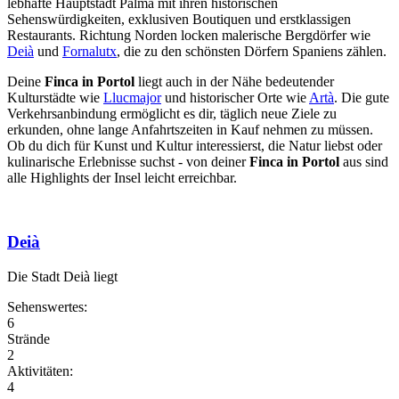
lebhafte Hauptstadt Palma mit ihren historischen
Sehenswürdigkeiten, exklusiven Boutiquen und erstklassigen
Restaurants. Richtung Norden locken malerische Bergdörfer wie
Deià
und
Fornalutx
, die zu den schönsten Dörfern Spaniens zählen.
Deine
Finca in Portol
liegt auch in der Nähe bedeutender
Kulturstädte wie
Llucmajor
und historischer Orte wie
Artà
. Die gute
Verkehrsanbindung ermöglicht es dir, täglich neue Ziele zu
erkunden, ohne lange Anfahrtszeiten in Kauf nehmen zu müssen.
Ob du dich für Kunst und Kultur interessierst, die Natur liebst oder
kulinarische Erlebnisse suchst - von deiner
Finca in Portol
aus sind
alle Highlights der Insel leicht erreichbar.
Deià
Die Stadt Deià liegt
Sehenswertes:
6
Strände
2
Aktivitäten:
4