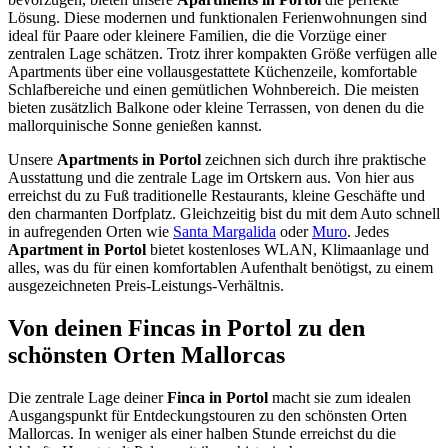
Lösung. Diese modernen und funktionalen Ferienwohnungen sind
ideal für Paare oder kleinere Familien, die die Vorzüge einer
zentralen Lage schätzen. Trotz ihrer kompakten Größe verfügen alle
Apartments über eine vollausgestattete Küchenzeile, komfortable
Schlafbereiche und einen gemütlichen Wohnbereich. Die meisten
bieten zusätzlich Balkone oder kleine Terrassen, von denen du die
mallorquinische Sonne genießen kannst.
Unsere
Apartments in Portol
zeichnen sich durch ihre praktische
Ausstattung und die zentrale Lage im Ortskern aus. Von hier aus
erreichst du zu Fuß traditionelle Restaurants, kleine Geschäfte und
den charmanten Dorfplatz. Gleichzeitig bist du mit dem Auto schnell
in aufregenden Orten wie
Santa Margalida
oder
Muro
. Jedes
Apartment in Portol
bietet kostenloses WLAN, Klimaanlage und
alles, was du für einen komfortablen Aufenthalt benötigst, zu einem
ausgezeichneten Preis-Leistungs-Verhältnis.
Von deinen Fincas in Portol zu den
schönsten Orten Mallorcas
Die zentrale Lage deiner
Finca in Portol
macht sie zum idealen
Ausgangspunkt für Entdeckungstouren zu den schönsten Orten
Mallorcas. In weniger als einer halben Stunde erreichst du die