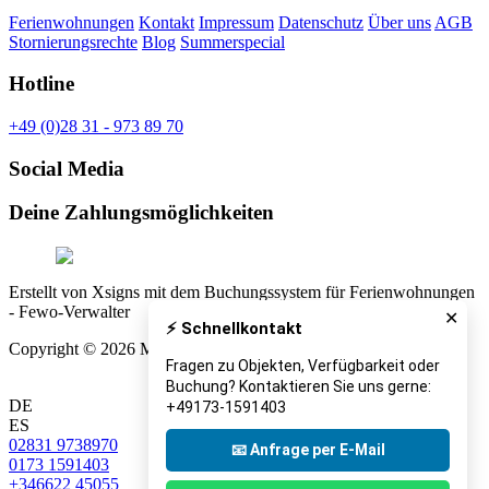
Ferienwohnungen
Kontakt
Impressum
Datenschutz
Über uns
AGB
Stornierungsrechte
Blog
Summerspecial
Hotline
+49 (0)28 31 - 973 89 70
Social Media
Deine Zahlungsmöglichkeiten
Erstellt von Xsigns mit dem Buchungssystem für Ferienwohnungen
- Fewo-Verwalter
✕
⚡ Schnellkontakt
Copyright © 2026 Miet Finca Mallorca
Fragen zu Objekten, Verfügbarkeit oder
Buchung? Kontaktieren Sie uns gerne:
DE
+49173-1591403
ES
02831 9738970
📧 Anfrage per E-Mail
0173 1591403
+346622 45055