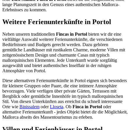
lange Planungszeit in den Genuss eines authentischen Mallorca-
Erlebnisses zu kommen.
Weitere Ferienunterkünfte in Portol
Neben unseren traditionellen
Fincas in Portol
bieten wir dir eine
vielfältige Auswahl weiterer Ferienunterkünfte, die verschiedenen
Bedürfnissen und Budgets gerecht werden. Dazu gehören
gemütliche Landhäuser mit rustikalem Charme, moderne Villen mit
zeitgenössischem Design und charmante Casas mit typisch
mallorquinischen Elementen. Jede Unterkunft wurde sorgfältig
ausgewählt und bietet authentisches Inselflair in der ruhigen
Atmosphäre von Portol.
Diese alternativen Ferienunterkünfte in Portol eignen sich besonders
für kleinere Gruppen oder Paare, die eine intimere Atmosphäre
bevorzugen. Viele verfügen über private Gärten, Terrassen mit
Bergblick oder gemütliche Innenhöfe im typisch mallorquinischen
Stil. Von diesen Unterkünften aus erreichst du schnell interessante
Orte wie
Binissalem
oder
Lloseta
. Ob
Finca in Portol
oder
alternative Ferienunterkunft - jedes Objekt bietet dir die Möglichkeit,
Mallorca abseits des Massentourismus zu erleben.
Villen und Ferienhäuser in Portol