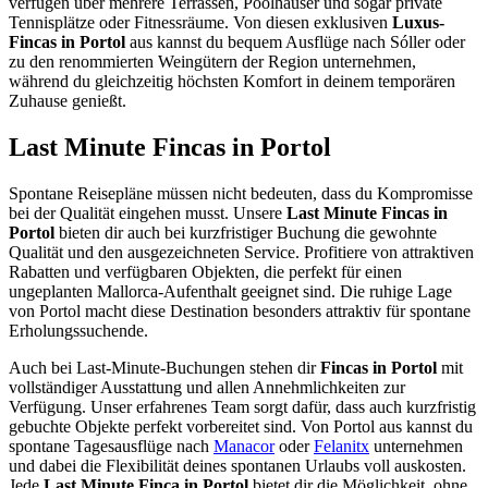
verfügen über mehrere Terrassen, Poolhäuser und sogar private
Tennisplätze oder Fitnessräume. Von diesen exklusiven
Luxus-
Fincas in Portol
aus kannst du bequem Ausflüge nach Sóller oder
zu den renommierten Weingütern der Region unternehmen,
während du gleichzeitig höchsten Komfort in deinem temporären
Zuhause genießt.
Last Minute Fincas in Portol
Spontane Reisepläne müssen nicht bedeuten, dass du Kompromisse
bei der Qualität eingehen musst. Unsere
Last Minute Fincas in
Portol
bieten dir auch bei kurzfristiger Buchung die gewohnte
Qualität und den ausgezeichneten Service. Profitiere von attraktiven
Rabatten und verfügbaren Objekten, die perfekt für einen
ungeplanten Mallorca-Aufenthalt geeignet sind. Die ruhige Lage
von Portol macht diese Destination besonders attraktiv für spontane
Erholungssuchende.
Auch bei Last-Minute-Buchungen stehen dir
Fincas in Portol
mit
vollständiger Ausstattung und allen Annehmlichkeiten zur
Verfügung. Unser erfahrenes Team sorgt dafür, dass auch kurzfristig
gebuchte Objekte perfekt vorbereitet sind. Von Portol aus kannst du
spontane Tagesausflüge nach
Manacor
oder
Felanitx
unternehmen
und dabei die Flexibilität deines spontanen Urlaubs voll auskosten.
Jede
Last Minute Finca in Portol
bietet dir die Möglichkeit, ohne