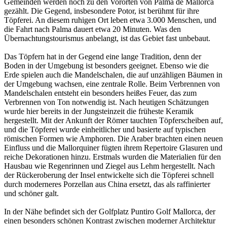
Gemeinden werden noch zu den Vororten von Palma de Mallorca
gezählt. Die Gegend, insbesondere Potor, ist berühmt für ihre
Töpferei. An diesem ruhigen Ort leben etwa 3.000 Menschen, und
die Fahrt nach Palma dauert etwa 20 Minuten. Was den
Übernachtungstourismus anbelangt, ist das Gebiet fast unbebaut.
Das Töpfern hat in der Gegend eine lange Tradition, denn der
Boden in der Umgebung ist besonders geeignet. Ebenso wie die
Erde spielen auch die Mandelschalen, die auf unzähligen Bäumen in
der Umgebung wachsen, eine zentrale Rolle. Beim Verbrennen von
Mandelschalen entsteht ein besonders heißes Feuer, das zum
Verbrennen von Ton notwendig ist. Nach heutigen Schätzungen
wurde hier bereits in der Jungsteinzeit die früheste Keramik
hergestellt. Mit der Ankunft der Römer tauchten Töpferscheiben auf,
und die Töpferei wurde einheitlicher und basierte auf typischen
römischen Formen wie Amphoren. Die Araber brachten einen neuen
Einfluss und die Mallorquiner fügten ihrem Repertoire Glasuren und
reiche Dekorationen hinzu. Erstmals wurden die Materialien für den
Hausbau wie Regenrinnen und Ziegel aus Lehm hergestellt. Nach
der Rückeroberung der Insel entwickelte sich die Töpferei schnell
durch moderneres Porzellan aus China ersetzt, das als raffinierter
und schöner galt.
In der Nähe befindet sich der Golfplatz Puntiro Golf Mallorca, der
einen besonders schönen Kontrast zwischen moderner Architektur