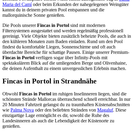
Maria del Camí
oder beim Erkunden der nahegelegenen Weingüter
kannst du in deinem privaten Pool entspannen und die
mallorquinische Sonne genießen.
Die Pools unserer
Fincas in Portol
sind mit modernen
Filtersystemen ausgestattet und werden regelmäßig professionell
gereinigt. Viele Objekte bieten zusätzlich beheizte Pools, die auch in
den kühleren Monaten zum Baden einladen. Rund um den Pool
findest du komfortable Liegen, Sonnenschirme und oft auch
überdachte Bereiche für schattige Pausen. Einige unserer Premium-
Fincas in Portol
verfügen sogar über Infinity-Pools mit
spektakulärem Blick auf die umliegenden Berge und Olivenhaine,
die deinen Aufenthalt zu einem unvergesslichen Erlebnis machen.
Fincas in Portol in Strandnähe
Obwohl
Fincas in Portol
im ruhigen Inselinneren liegen, sind die
schönsten Strände Mallorcas überraschend schnell erreichbar. In nur
20 Minuten Fahrtzeit gelangst du zu traumhaften Küstenabschnitten
wie
Palma Nova
oder den beliebten Stränden von
Magaluf
. Diese
einzigartige Lage ermöglicht es dir, sowohl die Ruhe des
Landesinneren als auch die Lebendigkeit der Küstenorte zu
genießen.