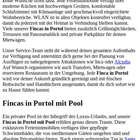
keine Wünsche offen lässt. Jede Ferienimmobilie verfügt über
moderne Küchen mit hochwertigen Geräten, komfortable
Schlafzimmer mit Klimaanlage und geschmackvoll eingerichtete
Wohnbereiche. WLAN ist in allen Objekten kostenfrei verfügbar,
damit du jederzeit mit der Heimat in Verbindung bleiben kannst.
Viele unserer
Fincas in Portol
bieten zusätzlich Grillmöglichkeiten,
Terrassen mit Panoramablick und private Parkplätze für deinen
Mietwagen.
Unser Service-Team steht dir während deines gesamten Aufenthalts
zur Verfügung und unterstützt dich gerne bei der Planung von
Ausflügen zu nahegelegenen Attraktionen wie Inca oder
Alcudia
.
Auf Wunsch organisieren wir auch Transfers, Mietwagen oder
reservieren Restaurants in der Umgebung. Jede
Finca in Portol
wird vor deiner Ankunft gründlich gereinigt und mit frischen
Bettwäsche und Handtüchern ausgestattet, damit du dich sofort wie
zu Hause fühlen kannst.
Fincas in Portol mit Pool
Ein privater Pool ist der Inbegriff des Luxus-Urlaubs, und unsere
Fincas in Portol mit Pool
erfüllen genau diesen Traum. Diese
exklusiven Ferienimmobilien verfügen über gepflegte
Schwimmbäder, die von mediterranen Gärten umgeben sind und
absolute Privatsphäre bieten. Nach einem aufregenden Tag in
Santa