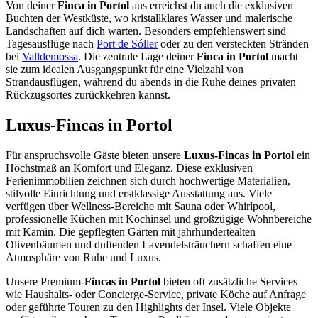
Von deiner
Finca in Portol
aus erreichst du auch die exklusiven
Buchten der Westküste, wo kristallklares Wasser und malerische
Landschaften auf dich warten. Besonders empfehlenswert sind
Tagesausflüge nach
Port de Sóller
oder zu den versteckten Stränden
bei
Valldemossa
. Die zentrale Lage deiner
Finca in Portol
macht
sie zum idealen Ausgangspunkt für eine Vielzahl von
Strandausflügen, während du abends in die Ruhe deines privaten
Rückzugsortes zurückkehren kannst.
Luxus-Fincas in Portol
Für anspruchsvolle Gäste bieten unsere
Luxus-Fincas in Portol
ein
Höchstmaß an Komfort und Eleganz. Diese exklusiven
Ferienimmobilien zeichnen sich durch hochwertige Materialien,
stilvolle Einrichtung und erstklassige Ausstattung aus. Viele
verfügen über Wellness-Bereiche mit Sauna oder Whirlpool,
professionelle Küchen mit Kochinsel und großzügige Wohnbereiche
mit Kamin. Die gepflegten Gärten mit jahrhundertealten
Olivenbäumen und duftenden Lavendelsträuchern schaffen eine
Atmosphäre von Ruhe und Luxus.
Unsere Premium-
Fincas in Portol
bieten oft zusätzliche Services
wie Haushalts- oder Concierge-Service, private Köche auf Anfrage
oder geführte Touren zu den Highlights der Insel. Viele Objekte