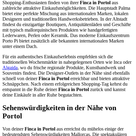
Shopping-Enthusiasten finden von ihrer
Finca in Portol
aus
zahlreiche attraktive Einkaufsmöglichkeiten. Die Hauptstadt Palma
bietet eine perfekte Mischung aus internationalen Marken, lokalen
Designern und traditionellen Handwerksbetrieben. In der Altstadt
findest du einzigartige Boutiquen, Antiquitätenläden und Geschäfte
mit typisch mallorquinischen Produkten wie handgefertigten
Lederwaren, Perlen oder Keramik. Das moderne Einkaufszentrum
Porto Pi bietet zusätzlich alle bekannten internationalen Marken
unter einem Dach.
Für ein authentisches Einkaufserlebnis empfehlen sich die
traditionellen Wochenmärkte in nahegelegenen Orten wie Inca oder
Algaida
, wo du frische regionale Produkte, Kunsthandwerk und
Souvenirs findest. Die Designer-Outlets in der Nähe sind ebenfalls
schnell von deiner
Finca in Portol
erreichbar und bieten attraktive
Schnäppchen. Nach einem erfolgreichen Shopping-Tag kehrst du
entspannt in die Ruhe deiner
Finca in Portol
zurück und kannst
deine Einkäufe in aller Ruhe begutachten.
Sehenswürdigkeiten in der Nähe von
Portol
Von deiner
Finca in Portol
aus erreichst du mühelos einige der
bedeutendsten Sehenswürdigkeiten Mallorcas. Die spektakulären