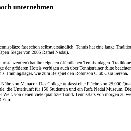
 noch unternehmen
nisplätze fast schon selbstverständlich. Tennis hat eine lange Traditio
-Open-Sieger von 2005 Rafael Nadal).
ouristenzentren) hat ihre eigenen öffentlichen Tennisanlagen. Traditio
ge der größeren Hotels verfügen auch über Tennistrainer (bitte beachte
ennis-Trainingslager, wie zum Beispiel den Robinson Club Cara Serena.
 Nähe von Manacor. Das College umfasst eine Fläche von 25.000 Quadrat
le, die Unterkunft für 150 Studenten und ein Rafa Nadal Museum. Die
er Welt, von denen viele qualifiziert sind, Tennisstars von morgen zu
0 Euro.