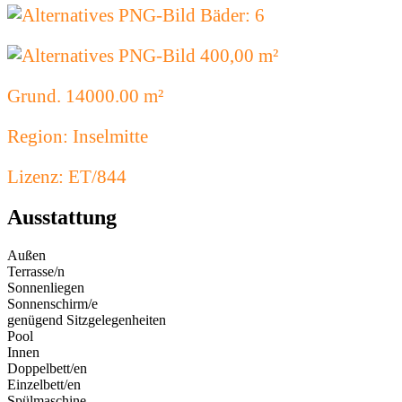
Bäder: 6
400,00 m²
Grund. 14000.00 m²
Region: Inselmitte
Lizenz: ET/844
Ausstattung
Außen
Terrasse/n
Sonnenliegen
Sonnenschirm/e
genügend Sitzgelegenheiten
Pool
Innen
Doppelbett/en
Einzelbett/en
Spülmaschine