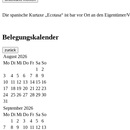
Die spanische Kurtaxe „Ecotasa“ ist bar vor Ort an den Eigentümer/V
Belegungskalender
zurück
August
2026
Mo
Di
Mi
Do
Fr
Sa
So
1
2
3
4
5
6
7
8
9
10
11
12
13
14
15
16
17
18
19
20
21
22
23
24
25
26
27
28
29
30
31
September
2026
Mo
Di
Mi
Do
Fr
Sa
So
1
2
3
4
5
6
7
8
9
10
11
12
13