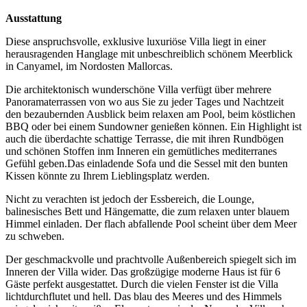
Ausstattung
Diese anspruchsvolle, exklusive luxuriöse Villa liegt in einer
herausragenden Hanglage mit unbeschreiblich schönem Meerblick
in Canyamel, im Nordosten Mallorcas.
Die architektonisch wunderschöne Villa verfügt über mehrere
Panoramaterrassen von wo aus Sie zu jeder Tages und Nachtzeit
den bezaubernden Ausblick beim relaxen am Pool, beim köstlichen
BBQ oder bei einem Sundowner genießen können. Ein Highlight ist
auch die überdachte schattige Terrasse, die mit ihren Rundbögen
und schönen Stoffen inm Inneren ein gemütliches mediterranes
Gefühl geben.Das einladende Sofa und die Sessel mit den bunten
Kissen könnte zu Ihrem Lieblingsplatz werden.
Nicht zu verachten ist jedoch der Essbereich, die Lounge,
balinesisches Bett und Hängematte, die zum relaxen unter blauem
Himmel einladen. Der flach abfallende Pool scheint über dem Meer
zu schweben.
Der geschmackvolle und prachtvolle Außenbereich spiegelt sich im
Inneren der Villa wider. Das großzügige moderne Haus ist für 6
Gäste perfekt ausgestattet. Durch die vielen Fenster ist die Villa
lichtdurchflutet und hell. Das blau des Meeres und des Himmels