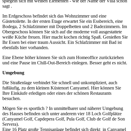
spiegeln sich mit weißen Elementen - wie der Name der Villa schon
sagt .
Im Erdgeschoss befindet sich das Wohnzimmer und eine
Gästetoilette. In der ersten Etage erwartet Sie ein Essbereich, eine
Bodega, 2 Schlafzimmer mit Doppelbetten und 2 Badezimmern. Im
Obergeschoss können Sie sich auf die moderne voll ausgestattete
weiße Küche freuen. Hier macht kochen richtig Spaß. Genießen Sie
Ihr Essen bei einer traum Aussicht. Ein Schlafzimmer mit Bad ist
ebenfalls hier vorhanden.
Eine Ebene höher können Sie sich zum Homeoffice zurückziehen
und eine Pause im Chill-Out-Bereich einlegen. Besser geht es nicht.
Umgebung
Die Straßenlage verbindet Sie schnell und unkompliziert, auch
fußläufig, zu dem kleinen Küstenort Canyamel. Hier können Sie
Ihre Einkäufe erledigen oder eines der schönen Restaurants
besuchen.
Mögen Sie es sportlich ? In unmittelbarer und näherer Umgebung
des Hauses befinden sich unter anderem vier 18 Loch Golfplätze
(Canyamel Golf, Capdepera Golf, Pula Golf, Club de Golf de Son
Servera).
Eine 16 Platz große Tennisanlage befindet sich direkt in Canyamel