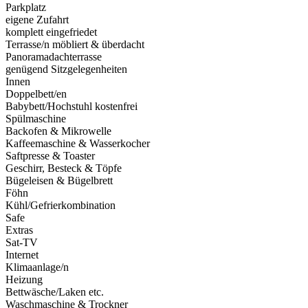
Parkplatz
eigene Zufahrt
komplett eingefriedet
Terrasse/n möbliert & überdacht
Panoramadachterrasse
genügend Sitzgelegenheiten
Innen
Doppelbett/en
Babybett/Hochstuhl kostenfrei
Spülmaschine
Backofen & Mikrowelle
Kaffeemaschine & Wasserkocher
Saftpresse & Toaster
Geschirr, Besteck & Töpfe
Bügeleisen & Bügelbrett
Föhn
Kühl/Gefrierkombination
Safe
Extras
Sat-TV
Internet
Klimaanlage/n
Heizung
Bettwäsche/Laken etc.
Waschmaschine & Trockner