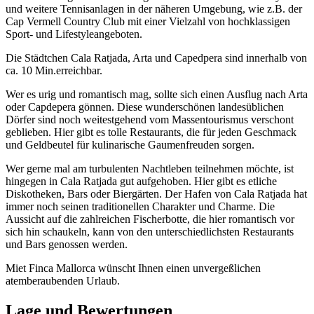
und weitere Tennisanlagen in der näheren Umgebung, wie z.B. der
Cap Vermell Country Club mit einer Vielzahl von hochklassigen
Sport- und Lifestyleangeboten.
Die Städtchen Cala Ratjada, Arta und Capedpera sind innerhalb von
ca. 10 Min.erreichbar.
Wer es urig und romantisch mag, sollte sich einen Ausflug nach Arta
oder Capdepera gönnen. Diese wunderschönen landesüblichen
Dörfer sind noch weitestgehend vom Massentourismus verschont
geblieben. Hier gibt es tolle Restaurants, die für jeden Geschmack
und Geldbeutel für kulinarische Gaumenfreuden sorgen.
Wer gerne mal am turbulenten Nachtleben teilnehmen möchte, ist
hingegen in Cala Ratjada gut aufgehoben. Hier gibt es etliche
Diskotheken, Bars oder Biergärten. Der Hafen von Cala Ratjada hat
immer noch seinen traditionellen Charakter und Charme. Die
Aussicht auf die zahlreichen Fischerbotte, die hier romantisch vor
sich hin schaukeln, kann von den unterschiedlichsten Restaurants
und Bars genossen werden.
Miet Finca Mallorca wünscht Ihnen einen unvergeßlichen
atemberaubenden Urlaub.
Lage und Bewertungen