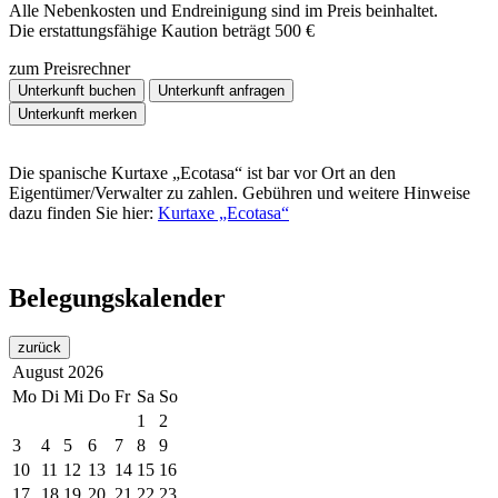
Alle Nebenkosten und Endreinigung sind im Preis beinhaltet.
Die erstattungsfähige Kaution beträgt 500 €
zum Preisrechner
Unterkunft buchen
Unterkunft anfragen
Unterkunft merken
Die spanische Kurtaxe „Ecotasa“ ist bar vor Ort an den
Eigentümer/Verwalter zu zahlen. Gebühren und weitere Hinweise
dazu finden Sie hier:
Kurtaxe „Ecotasa“
Belegungskalender
zurück
August
2026
Mo
Di
Mi
Do
Fr
Sa
So
1
2
3
4
5
6
7
8
9
10
11
12
13
14
15
16
17
18
19
20
21
22
23