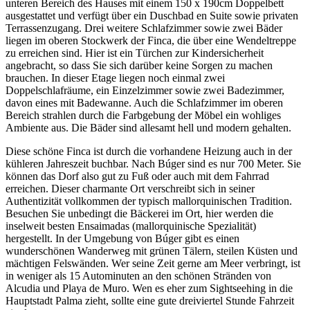
unteren Bereich des Hauses mit einem 150 x 190cm Doppelbett
ausgestattet und verfügt über ein Duschbad en Suite sowie privaten
Terrassenzugang. Drei weitere Schlafzimmer sowie zwei Bäder
liegen im oberen Stockwerk der Finca, die über eine Wendeltreppe
zu erreichen sind. Hier ist ein Türchen zur Kindersicherheit
angebracht, so dass Sie sich darüber keine Sorgen zu machen
brauchen. In dieser Etage liegen noch einmal zwei
Doppelschlafräume, ein Einzelzimmer sowie zwei Badezimmer,
davon eines mit Badewanne. Auch die Schlafzimmer im oberen
Bereich strahlen durch die Farbgebung der Möbel ein wohliges
Ambiente aus. Die Bäder sind allesamt hell und modern gehalten.
Diese schöne Finca ist durch die vorhandene Heizung auch in der
kühleren Jahreszeit buchbar. Nach Búger sind es nur 700 Meter. Sie
können das Dorf also gut zu Fuß oder auch mit dem Fahrrad
erreichen. Dieser charmante Ort verschreibt sich in seiner
Authentizität vollkommen der typisch mallorquinischen Tradition.
Besuchen Sie unbedingt die Bäckerei im Ort, hier werden die
inselweit besten Ensaimadas (mallorquinische Spezialität)
hergestellt. In der Umgebung von Búger gibt es einen
wunderschönen Wanderweg mit grünen Tälern, steilen Küsten und
mächtigen Felswänden. Wer seine Zeit gerne am Meer verbringt, ist
in weniger als 15 Autominuten an den schönen Stränden von
Alcudia und Playa de Muro. Wen es eher zum Sightseehing in die
Hauptstadt Palma zieht, sollte eine gute dreiviertel Stunde Fahrzeit