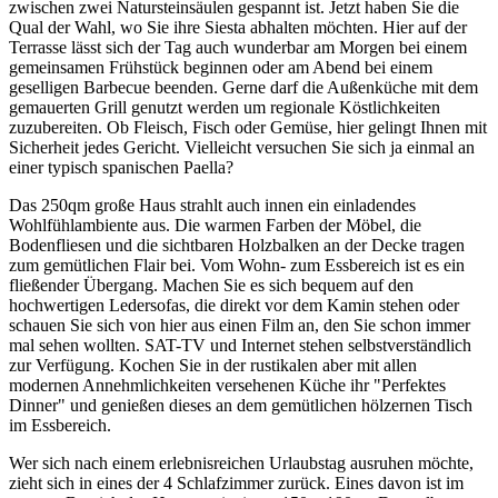
zwischen zwei Natursteinsäulen gespannt ist. Jetzt haben Sie die
Qual der Wahl, wo Sie ihre Siesta abhalten möchten. Hier auf der
Terrasse lässt sich der Tag auch wunderbar am Morgen bei einem
gemeinsamen Frühstück beginnen oder am Abend bei einem
geselligen Barbecue beenden. Gerne darf die Außenküche mit dem
gemauerten Grill genutzt werden um regionale Köstlichkeiten
zuzubereiten. Ob Fleisch, Fisch oder Gemüse, hier gelingt Ihnen mit
Sicherheit jedes Gericht. Vielleicht versuchen Sie sich ja einmal an
einer typisch spanischen Paella?
Das 250qm große Haus strahlt auch innen ein einladendes
Wohlfühlambiente aus. Die warmen Farben der Möbel, die
Bodenfliesen und die sichtbaren Holzbalken an der Decke tragen
zum gemütlichen Flair bei. Vom Wohn- zum Essbereich ist es ein
fließender Übergang. Machen Sie es sich bequem auf den
hochwertigen Ledersofas, die direkt vor dem Kamin stehen oder
schauen Sie sich von hier aus einen Film an, den Sie schon immer
mal sehen wollten. SAT-TV und Internet stehen selbstverständlich
zur Verfügung. Kochen Sie in der rustikalen aber mit allen
modernen Annehmlichkeiten versehenen Küche ihr "Perfektes
Dinner" und genießen dieses an dem gemütlichen hölzernen Tisch
im Essbereich.
Wer sich nach einem erlebnisreichen Urlaubstag ausruhen möchte,
zieht sich in eines der 4 Schlafzimmer zurück. Eines davon ist im