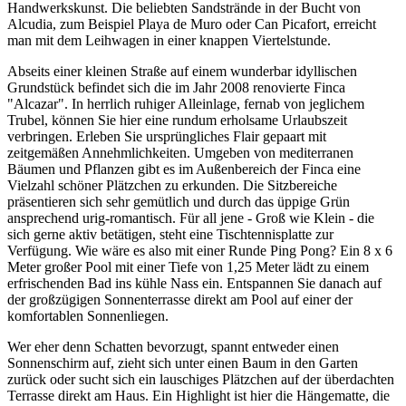
Handwerkskunst. Die beliebten Sandstrände in der Bucht von
Alcudia, zum Beispiel Playa de Muro oder Can Picafort, erreicht
man mit dem Leihwagen in einer knappen Viertelstunde.
Abseits einer kleinen Straße auf einem wunderbar idyllischen
Grundstück befindet sich die im Jahr 2008 renovierte Finca
"Alcazar". In herrlich ruhiger Alleinlage, fernab von jeglichem
Trubel, können Sie hier eine rundum erholsame Urlaubszeit
verbringen. Erleben Sie ursprüngliches Flair gepaart mit
zeitgemäßen Annehmlichkeiten. Umgeben von mediterranen
Bäumen und Pflanzen gibt es im Außenbereich der Finca eine
Vielzahl schöner Plätzchen zu erkunden. Die Sitzbereiche
präsentieren sich sehr gemütlich und durch das üppige Grün
ansprechend urig-romantisch. Für all jene - Groß wie Klein - die
sich gerne aktiv betätigen, steht eine Tischtennisplatte zur
Verfügung. Wie wäre es also mit einer Runde Ping Pong? Ein 8 x 6
Meter großer Pool mit einer Tiefe von 1,25 Meter lädt zu einem
erfrischenden Bad ins kühle Nass ein. Entspannen Sie danach auf
der großzügigen Sonnenterrasse direkt am Pool auf einer der
komfortablen Sonnenliegen.
Wer eher denn Schatten bevorzugt, spannt entweder einen
Sonnenschirm auf, zieht sich unter einen Baum in den Garten
zurück oder sucht sich ein lauschiges Plätzchen auf der überdachten
Terrasse direkt am Haus. Ein Highlight ist hier die Hängematte, die