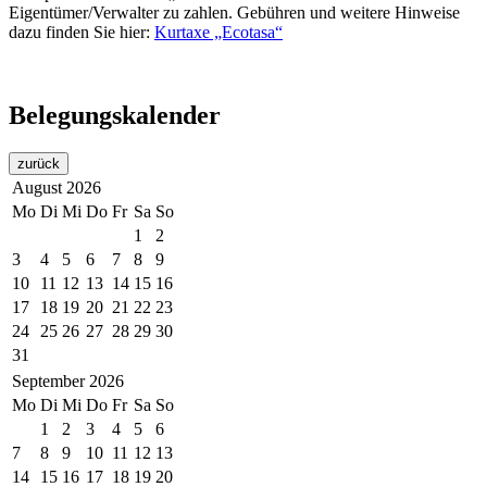
Eigentümer/Verwalter zu zahlen. Gebühren und weitere Hinweise
dazu finden Sie hier:
Kurtaxe „Ecotasa“
Belegungskalender
zurück
August
2026
Mo
Di
Mi
Do
Fr
Sa
So
1
2
3
4
5
6
7
8
9
10
11
12
13
14
15
16
17
18
19
20
21
22
23
24
25
26
27
28
29
30
31
September
2026
Mo
Di
Mi
Do
Fr
Sa
So
1
2
3
4
5
6
7
8
9
10
11
12
13
14
15
16
17
18
19
20